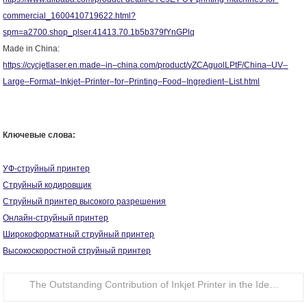
commercial_1600410719622.html?
spm=a2700.shop_plser.41413.70.1b5b379fYnGPlq
Made in China
:
https
://
cycjetlaser
.
en
.
made
–
in
–
china
.
com
/
product
/
yZCAguolLPtF
/
China
–
UV
–
Large
–
Format
–
Inkjet
–
Printer
–
for
–
Printing
–
Food
–
Ingredient
–
List
.
html
Ключевые слова:
УФ-струйный принтер
Струйный кодировщик
Струйный принтер высокого разрешения
Онлайн-струйный принтер
Широкоформатный струйный принтер
Высокоскоростной струйный принтер
The Outstanding Contribution of Inkjet Printer in the Identification of Food Packaging Bottle Caps