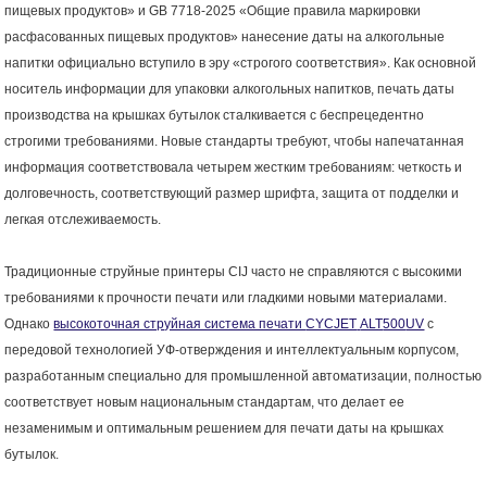
пищевых продуктов» и GB 7718-2025 «Общие правила маркировки
расфасованных пищевых продуктов» нанесение даты на алкогольные
напитки официально вступило в эру «строгого соответствия». Как основной
носитель информации для упаковки алкогольных напитков, печать даты
производства на крышках бутылок сталкивается с беспрецедентно
строгими требованиями. Новые стандарты требуют, чтобы напечатанная
информация соответствовала четырем жестким требованиям: четкость и
долговечность, соответствующий размер шрифта, защита от подделки и
легкая отслеживаемость.
Традиционные струйные принтеры CIJ часто не справляются с высокими
требованиями к прочности печати или гладкими новыми материалами.
Однако
высокоточная струйная система печати
CYCJET
ALT
500
UV
с
передовой технологией УФ-отверждения и интеллектуальным корпусом,
разработанным специально для промышленной автоматизации, полностью
соответствует новым национальным стандартам, что делает ее
незаменимым и оптимальным решением для печати даты на крышках
бутылок.