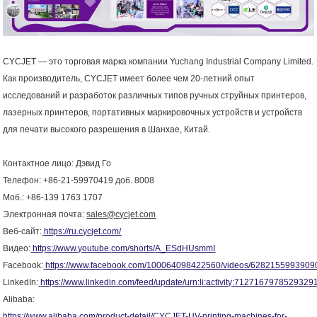
CYCJET — это торговая марка компании Yuchang Industrial Company Limited.
Как производитель,
CYCJET
имеет более чем 20-летний опыт
исследований и разработок различных типов ручных струйных принтеров,
лазерных принтеров, портативных маркировочных устройств и устройств
для печати высокого разрешения в Шанхае, Китай.
Контактное лицо: Дэвид Го
Телефон: +86-21-59970419 доб. 8008
Моб.: +86-139 1763 1707
Электронная почта:
sales
@
cycjet
.
com
Веб-сайт:
https://ru.cycjet.com/
Видео:
https
://
www
.
youtube
.
com
/
shorts
/
A
_
ESdHUsmmI
Facebook:
https://www.facebook.com/100064098422560/videos/6282155993909
LinkedIn:
https://www.linkedin.com/feed/update/urn:li:activity:7127167978529329
Alibaba:
https://www.alibaba.com/product-detail/CYCJET-UV-printing-machines-for-