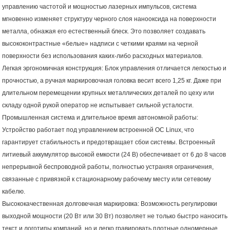
управлению частотой и мощностью лазерных импульсов, система
мгновенно изменяет структуру черного слоя нанооксида на поверхности
металла, обнажая его естественный блеск. Это позволяет создавать
высококонтрастные «белые» надписи с четкими краями на черной
поверхности без использования каких-либо расходных материалов.
Легкая эргономичная конструкция: Блок управления отличается легкостью и
прочностью, а ручная маркировочная головка весит всего 1,25 кг. Даже при
длительном перемещении крупных металлических деталей по цеху или
складу одной рукой оператор не испытывает сильной усталости.
Промышленная система и длительное время автономной работы:
Устройство работает под управлением встроенной ОС Linux, что
гарантирует стабильность и предотвращает сбои системы. Встроенный
литиевый аккумулятор высокой емкости (24 В) обеспечивает от 6 до 8 часов
непрерывной беспроводной работы, полностью устраняя ограничения,
связанные с привязкой к стационарному рабочему месту или сетевому
кабелю.
Высококачественная долговечная маркировка: Возможность регулировки
выходной мощности (20 Вт или 30 Вт) позволяет не только быстро наносить
текст и логотипы компаний, но и легко гравировать плотные одномерные