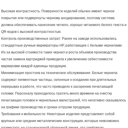
Высокая контрастность: Поверхности изделий обычно имеют черное
покрытие или подвергнуты черному анодированию, поэтому система
должна обеспечивать нанесение четкого, хорошо читаемого белого текста и
QR-кодов с высокой контрастностью.
Контроль производственных затрат: Ранее на заводе использовались
стандартные ручные маркираторы HP, работающие с белыми чернилами.
Из-за высокой стоимости таких чернил и роста объемов производства
частая замена картриджей приводила к увеличению себестоимости
маркировки каждой единицы продукции.
Минимизация простоев на техническое обслуживание: Белые чернила
содержат пигментные частицы, склонные к оседанию при длительных
перерывах в работе, что часто приводило к засорению печатающей
головки. Персоналу приходилось тратить много времени на очистку
печатающих головок и чернильных магистралей, что негативно сказывалось
на графике производства и сроках отгрузки продукции.
Требования к мобильности: Некоторые изделия представляют собой
крупные или средние металлические конструкции, которые невозможно
разместить на стационарной сборочной линии, что требовало