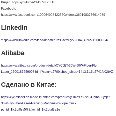
Видео: https://youtu.be/OMoR4TY3lJE
Facebook:
https://www.facebook.com/100064098422560/videos/3601983776614289
Linkedin
:
https://www.linkedin.com/feed/update/urn:li:activity:7260494292715003904/
Alibaba
:
https://www.alibaba.com/product-detail/CYCJET-30W-50W-Fiber-Fly-
Laser_1600187259008.html?spm=a2700.shop_plser.41413.11.6a5741fd02bK2l
Сделано в Китае:
https://cycjetlaser.en.made-in-china.com/product/gSlmbtLYOspu/China-Cycjet-
30W-Fly-Fiber-Laser-Marking-Machine-for-Pipe.html?
pv_id=1ic2pi8sv5f7&faw_id=1ic2pial3e2e