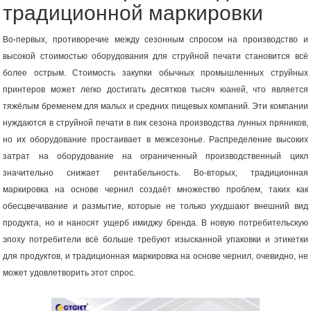
традиционной маркировки
Во-первых, противоречие между сезонным спросом на производство и
высокой стоимостью оборудования для струйной печати становится всё
более острым. Стоимость закупки обычных промышленных струйных
принтеров может легко достигать десятков тысяч юаней, что является
тяжёлым бременем для малых и средних пищевых компаний. Эти компании
нуждаются в струйной печати в пик сезона производства лунных пряников,
но их оборудование простаивает в межсезонье. Распределение высоких
затрат на оборудование на ограниченный производственный цикл
значительно снижает рентабельность. Во-вторых, традиционная
маркировка на основе чернил создаёт множество проблем, таких как
обесцвечивание и размытие, которые не только ухудшают внешний вид
продукта, но и наносят ущерб имиджу бренда. В новую потребительскую
эпоху потребители всё больше требуют изысканной упаковки и этикетки
для продуктов, и традиционная маркировка на основе чернил, очевидно, не
может удовлетворить этот спрос.