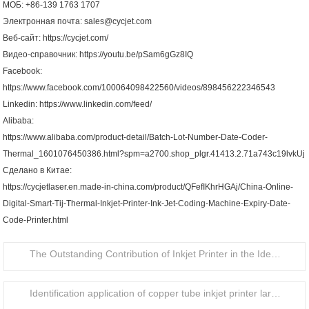
МОБ: +86-139 1763 1707
Электронная почта: sales@cycjet.com
Веб-сайт: https://cycjet.com/
Видео-справочник: https://youtu.be/pSam6gGz8IQ
Facebook:
https://www.facebook.com/100064098422560/videos/898456222346543
Linkedin: https://www.linkedin.com/feed/
Alibaba:
https://www.alibaba.com/product-detail/Batch-Lot-Number-Date-Coder-
Thermal_1601076450386.html?spm=a2700.shop_plgr.41413.2.71a743c19lvkUj
Сделано в Китае:
https://cycjetlaser.en.made-in-china.com/product/QFefIKhrHGAj/China-Online-
Digital-Smart-Tij-Thermal-Inkjet-Printer-Ink-Jet-Coding-Machine-Expiry-Date-
Code-Printer.html
The Outstanding Contribution of Inkjet Printer in the Identification of Food Packaging Bottle Caps
Identification application of copper tube inkjet printer large character handheld inkjet printer