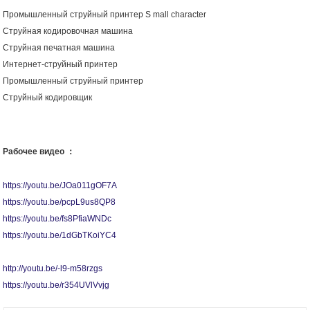
Промышленный струйный принтер S
mall character
Струйная кодировочная машина
Струйная печатная машина
Интернет-струйный принтер
Промышленный струйный принтер
Струйный кодировщик
Рабочее видео ：
https://youtu.be/JOa011gOF7A
https://youtu.be/pcpL9us8QP8
https://youtu.be/fs8PfiaWNDc
https://youtu.be/1dGbTKoiYC4
http://youtu.be/-l9-m58rzgs
https://youtu.be/r354UVlVvjg