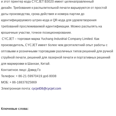
и этот принтер кода CYCJET B3020 имеет целенаправленный
дизайн. Требования к распылительной печати варьируются от простой
даты производства, срока действия и номера партии до
идентифицируемого штрих-кода и QR-кода для удовлетворения
требований прослеживаемой идентификации. Можно распылять на
крошечные участки, точное позиционирование.
CYCJET – торговая марка Yuchang Industrial Company Limited. Как
производитель, CYCJET имеет более чем десятилетний опыт работы с
оптовыми и розничными торговцами различных типов решений для ручной
струйной печати, решений для лазерной печати и портативных решений
для маркировки в Шанхае, Китай.
Контактное лицо: Дэвид Го
Телефон: + 86-21-59970419 доб 8008
МОБ: + 86-18837825869
Электронная почта:
cycjet08@cycjet.com
Ключевые слова: