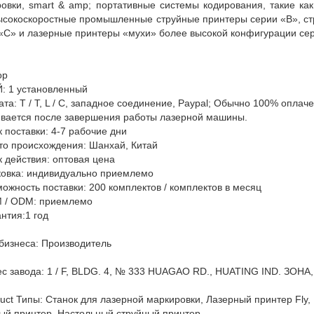
овки, smart & amp; портативные системы кодирования, такие к
ысокоскоростные промышленные струйные принтеры серии «B», с
«C» и лазерные принтеры «мухи» более высокой конфигурации сер
ор
: 1
установленный
та: T / T, L / C, западное соединение, Paypal
; Обычно 100% оплаче
вается после завершения работы лазерной машины.
к поставки:
4-7
рабочие дни
то происхождения:
Шанхай, Китай
 действия: оптовая цена
ковка: индивидуально приемлемо
ожность поставки: 200 комплектов / комплектов в месяц
 / ODM: приемлемо
нтия:
1 год
бизнеса: Производитель
с завода
:
1 / F, BLDG. 4, № 333 HUAGAO RD., HUATING IND. ЗОНА
uct
Типы
:
Станок для лазерной маркировки, Лазерный принтер Fly
ый принтер, Настольный струйный принтер