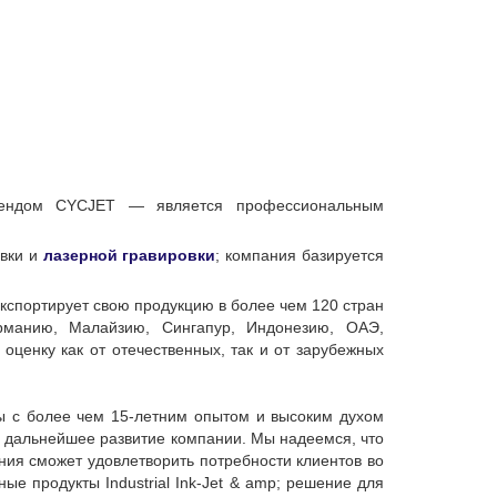
ендом CYCJET — является профессиональным
овки и
лазерной гравировки
; компания базируется
кспортирует свою продукцию в более чем 120 стран
манию, Малайзию, Сингапур, Индонезию, ОАЭ,
ценку как от отечественных, так и от зарубежных
ы с более чем 15-летним опытом и высоким духом
и дальнейшее развитие компании. Мы надеемся, что
ия сможет удовлетворить потребности клиентов во
ые продукты Industrial Ink-Jet & amp; решение для