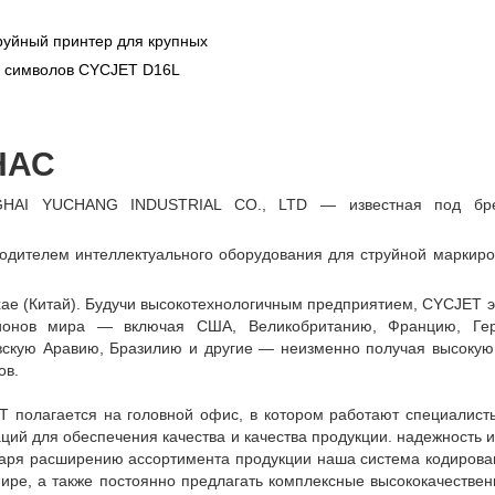
руйный принтер для крупных
символов CYCJET D16L
НАС
HAI YUCHANG INDUSTRIAL CO., LTD — известная под бр
одителем интеллектуального оборудования для струйной маркир
ае (Китай). Будучи высокотехнологичным предприятием, CYCJET э
ионов мира — включая США, Великобританию, Францию, Гер
скую Аравию, Бразилию и другие — неизменно получая высокую о
ов.
 полагается на головной офис, в котором работают специалист
ций для обеспечения качества и качества продукции. надежность 
аря расширению ассортимента продукции наша система кодирован
ире, а также постоянно предлагать комплексные высококачественн