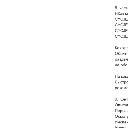
8.
час
H
Как 
CYCJET
CYCJET
CYCJET
CYCJET
Как хр
Обычно
раздел
на обо
На как
Быстро
рекоме
9.
Конт
Опытны
Первая
Осмотр
Инспек
Инспек