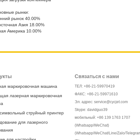
новные рынки:
нний рынок 40.00%
сточная Азия 18.00%
ная Америка 10.00%
укты
Связаться с нами
ная маркировочная машина
ТЕЛ: +86-21-59970419
ФАКС: +86-21-59971610
щая лазерная маркировочная
Эл. адрес: service@cycjet.com
на
Skype: davidguo39
символьный струйный принтер
мобильный: +86 139 1763 1707
дование для лазерного
(Whatsapp/WeChat)
ования
(Whatsapp/WeChat/Line/Zalo/Telegra
ие для настройки