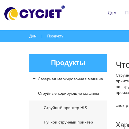
Дом
П
Дом
|
Продукты
Р
Продукты
Чт
Струй
Лазерная маркировочная машина
принте
на кр
произ
Струйные кодирующие машины
спектр
Струйный принтер HIS
Ручной струйный принтер
Хар