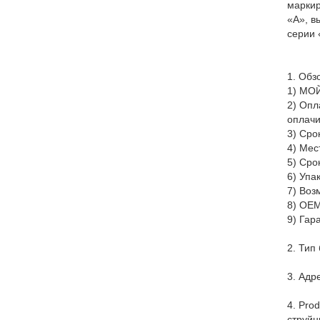
маркир
«A», в
серии 
1.
Обз
1)
МОЙ
2)
Опла
оплачи
3)
Сро
4)
Мес
5)
Срок
6)
Упа
7)
Возм
8)
OEM
9)
Гара
2.
Тип 
3.
Адре
4.
P
rod
струйн