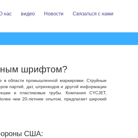
О нас
видео
Новости
Связаться с нами
Новости Отрасли
Часто Задаваемые Вопросы
упным шрифтом?
е в области промышленной маркировки. Струйные
ров партий, дат, штрихкодов и другой информации
мешки и пластиковые трубы. Компания CYCJET,
олее чем 20-летним опытом, предлагает широкий
обороны США: