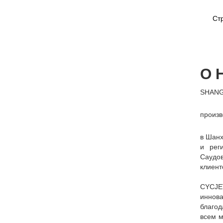
Ст
О 
SHANG
произв
в Шанх
и рег
Саудов
клиент
CYCJET
иннова
благод
всем м