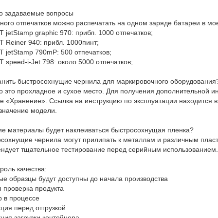
то задаваемые вопросы
много отпечатков можно распечатать на одном заряде батареи в м
 jetStamp graphic 970: прибл. 1000 отпечатков;
 Reiner 940: прибл. 1000пинт;
 jetStamp 790mP: 500 отпечатков;
 speed-i-Jet 798: около 5000 отпечатков;
анить быстросохнущие чернила для маркировочного оборудования
 это прохладное и сухое место. Для получения дополнительной и
е «Хранение». Ссылка на инструкцию по эксплуатации находится 
значение модели.
ие материалы будет наклеиваться быстросохнущая пленка?
сохнущие чернила могут прилипать к металлам и различным пласт
ндует тщательное тестирование перед серийным использованием.
роль качества:
е образцы будут доступны до начала производства
 проверка продукта
 в процессе
ция перед отгрузкой
ция загрузки контейнера