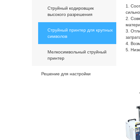
1. Соо
Струйный кодировщик
сильно
высокого разрешения
2. Сов
матер
Струйный принтер для крупных
3. Отл
символов
затрат
4. Воз
5. Низ
Мелкосимвольный струйный
принтер
Решение для настройки