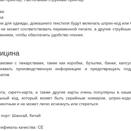
ка:
ка
ки для одежды, домашнего текстиля будут включать штрих-код или 
 не может соответствовать переменной печати, а другие струйны
ением, чтобы обеспечить удобство чтения.
ицина
аковки с лекарствами, такие как коробки, бутылки, банки, кап
знавать производственную информацию и предотвращать под
атов.
рта, скретч-карта, а также другие карты очень популярны в наш
ьный код, который может быть серийным номером, штрих-кодом
ентным и не может легко исчезнуть или стереться.
 порт
:
Шанхай, Китай
тификаты качества
:
CE