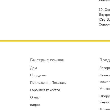
10.
Ос
Внутре
Юго-Во
Север
Быстрые ссылки
Прод
Дом
Лазер
Продукты
Летаю
маши
Приложения Показать
Мелко
Гарантия качества
Обору
О нас
кодир
видео
Решен