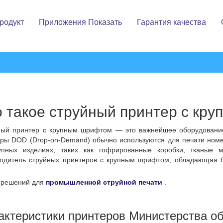
родукт
Приложения Показать
Гарантия качества
Оборудование Для Лазерной Маркировки
Лазерная Маркировочная Машина
Летающая Лазерная Маркировочная Машина
Машины Для Струйного Кодирования
Ручной Лазерный Маркер
Струйные Кодирующие Машины
Струйный Принтер HIS
Оборудование Для Лазерного Кодирования
ешение Для Настройки
Ручной Струйный Принтер
о такое струйный принтер с кр
Струйный Кодировщик Высокого Разрешения
ный принтер с крупным шрифтом — это важнейшее оборудовани
ры DOD (Drop-on-Demand) обычно используются для печати номе
Струйный Принтер Для Крупных Символов
упных изделиях, таких как гофрированные коробки, тканые 
водитель струйных принтеров с крупным шрифтом, обладающая б
Мелкосимвольный Струйный Принтер
 решений для
промышленной струйной печати
.
актеристики принтеров Министерства 