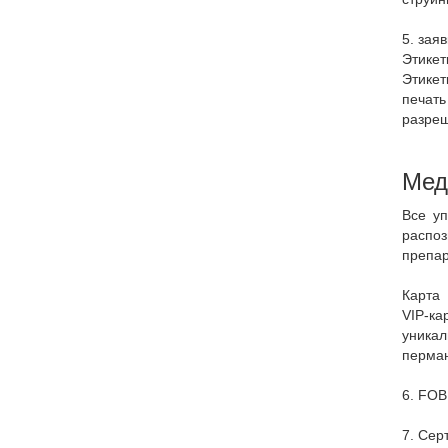
5.
заяв
Этикет
Этикет
печать
разреш
Мед
Все уп
распо
препар
Карта
VIP-ка
уникал
перман
6.
FOB
7.
Сер