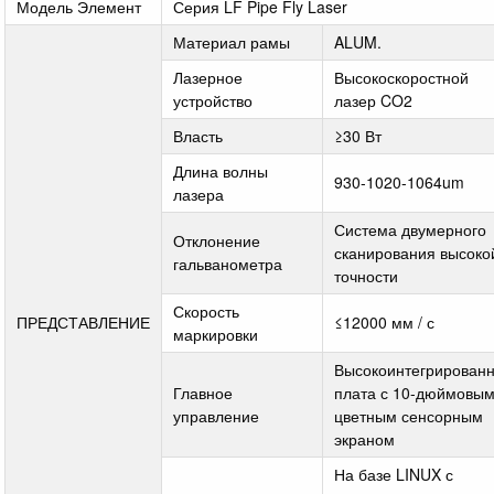
Модель Элемент
Серия LF Pipe Fly Laser
Материал рамы
ALUM.
Лазерное
Высокоскоростной
устройство
лазер CO2
Власть
≥30 Вт
Длина волны
930-1020-1064um
лазера
Система двумерного
Отклонение
сканирования высоко
гальванометра
точности
Скорость
ПРЕДСТАВЛЕНИЕ
≤12000 мм / с
маркировки
Высокоинтегрирован
Главное
плата с 10-дюймовы
управление
цветным сенсорным
экраном
На базе LINUX с