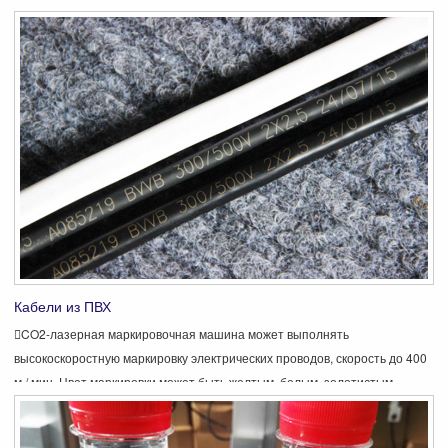
струйных принтеров, лазерная маркировка более четкая и яркая.
Поскольку во всех цехах по производству труб из ПВХ было больше
пыли, поэтому лазерная кодировочная машина лучше, чем струйная,
поэтому лазер не требует дополнительного обслуживания во время
работы.
Кабели из ПВХ
CO2-лазерная маркировочная машина может выполнять
высокоскоростную маркировку электрических проводов, скорость до 400
м / мин. Цвет маркировки может быть желтым, белым, золотистым.
Результат маркировки зависит от скорости экструзии, цвета кабеля,
длины сообщения, расстояния и т. Д.