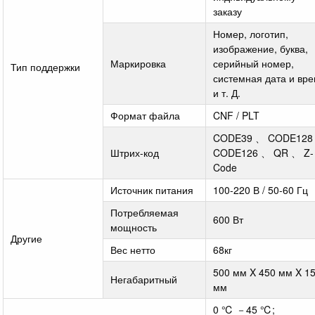
заказу
Номер, логотип,
изображение, буква,
Маркировка
серийный номер,
Тип поддержки
системная дата и вр
и т. Д.
Формат файла
CNF / PLT
CODE39 、 CODE128
Штрих-код
CODE126 、 QR 、 Z-
Code
Источник питания
100-220 В / 50-60 Гц
Потребляемая
600 Вт
мощность
Другие
Вес нетто
68кг
500 мм X 450 мм X 1
Негабаритный
мм
0 ℃ －45 ℃;