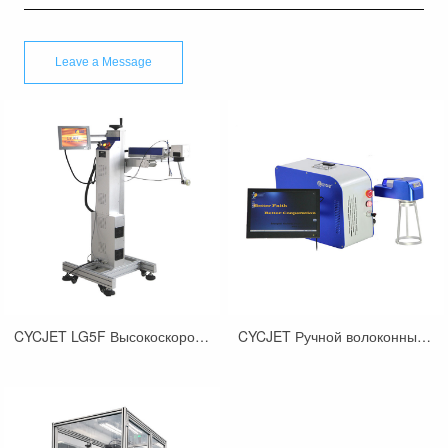
CYCJET LG5F Высокоскоростной лазерный принтер Зеленый полет
CYCJET Ручной волоконный лазерный маркировщик 20 Вт