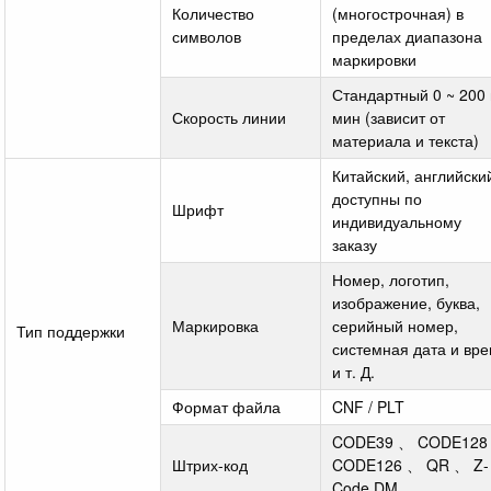
Количество
(многострочная) в
символов
пределах диапазона
маркировки
Стандартный 0 ~ 200 
Скорость линии
мин (зависит от
материала и текста)
Китайский, английски
доступны по
Шрифт
индивидуальному
заказу
Номер, логотип,
изображение, буква,
Маркировка
серийный номер,
Тип поддержки
системная дата и вр
и т. Д.
Формат файла
CNF / PLT
CODE39 、 CODE128
Штрих-код
CODE126 、 QR 、 Z-
Code,DM