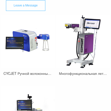
CYCJET Ручной волоконный лазерный маркировщик 20 Вт
Многофункциональная летающая лазерная маркировочная машина CYCJET LMP200F