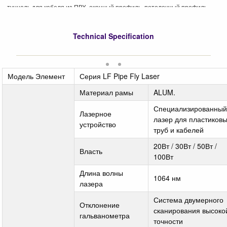
туннель для кабеля из ПВХ, оконный профиль, потолочный профиль.
Technical Specification
Модель Элемент
Серия LF Pipe Fly Laser
Материал рамы
ALUM.
Специализированны
Лазерное
лазер для пластиков
устройство
труб и кабелей
20Вт / 30Вт / 50Вт /
Власть
100Вт
Длина волны
1064 нм
лазера
Система двумерного
Отклонение
сканирования высоко
гальванометра
точности