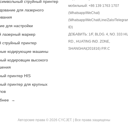
символьный струйный принтер
мобильный: +86 139 1763 1707
дование для лазерного
(Whatsapp/WeChat)
ования
(Whatsapp/WeChat/Line/Zalo/Telegra
ие для настройки
ID)
й лазерный маркер
ДОБАВИТЬ: 1/F, BLDG. 4, NO. 333 
RD., HUATING IND. ZONE,
й струйный принтер
SHANGHAI(201816) P.R.C
ные кодирующие машины
ный кодировщик высокого
шения
ный принтер HIS
ный принтер для крупных
лов
обнее →
Авторские права © 2026 CYCJET. | Все права защищены