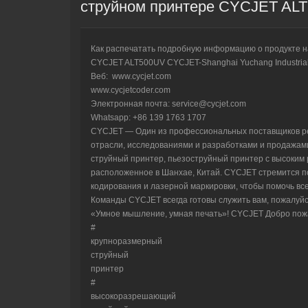
струйном принтере CYCJET AL
Как распечатать подробную информацию о продукте 
CYCJET ALT500UV CYCJET-Shanghai Yuchang Industrial 
Веб:
www.cycjet.com
www.cycjetcoder.com
Электронная почта: service@cycjet.com
Whatsapp: +86 139 1763 1707
CYCJET — Один из профессиональных поставщиков реш
отрасли, исследованиями и разработками и продажами
струйный принтер, пьезоструйный принтер с высоким
расположенное в Шанхае, Китай. CYCJET стремится п
кодирования и лазерной маркировки, чтобы помочь вс
Команды CYCJET всегда готовы служить вам, пожалуйс
«Умное мышление, умная печать»! CYCJET Добро пожа
#
крупноразмерный
струйный
принтер
#
высокоразрешающий