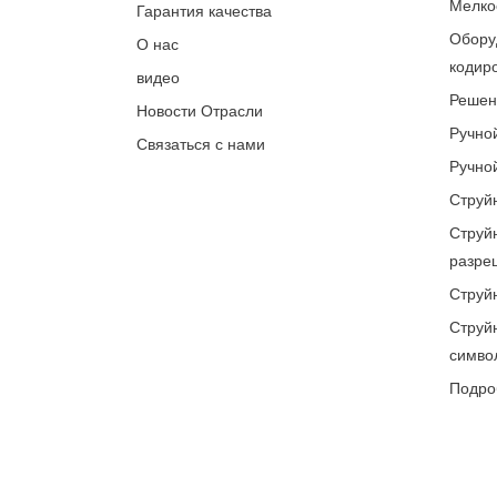
Мелко
Гарантия качества
Обору
О нас
кодир
видео
Решен
Новости Отрасли
Ручно
Связаться с нами
Ручно
Струй
Струй
разре
Струй
Струй
симво
Подр