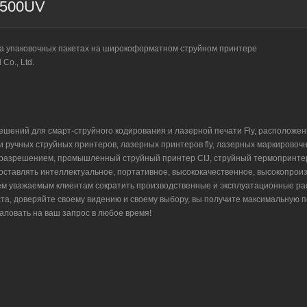
T500UV
на упаковочных пакетах на широкоформатном струйном принтере
Co., Ltd.
ений для смарт-струйного кодирования и лазерной печати Fly, расположенн
 ручных струйных принтеров, лазерных принтеров fly, лазерных маркировочн
 разрешением, промышленный струйный принтер CIJ, струйный термопринтер
оставлять интеллектуальное, портативное, высококачественное, высокопрои
ем уважаемым клиентам сократить производственные и эксплуатационные рас
та, доверяйте своему видению и своему выбору, вы получите максимальную по
ловать на ваш запрос в любое время!