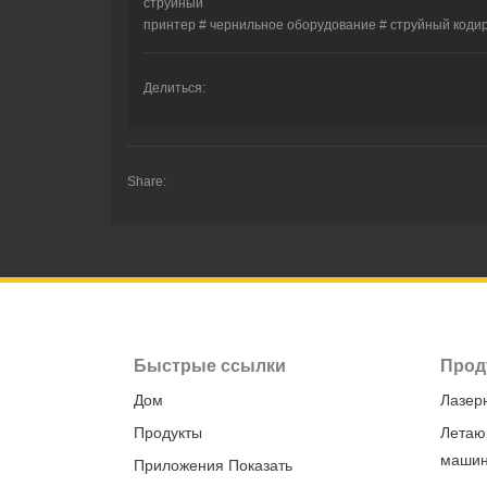
струйный
принтер # чернильное оборудование # струйный коди
Делиться:
Share:
Быстрые ссылки
Прод
Дом
Лазер
Продукты
Летаю
маши
Приложения Показать