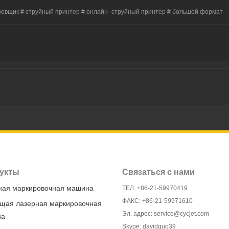
ровщик # струйный принтер # онлайн- струйный принтер # большой формат
укты
Связаться с нами
ная маркировочная машина
ТЕЛ: +86-21-59970419
ФАКС: +86-21-59971610
щая лазерная маркировочная
Эл. адрес: service@cycjet.com
на
Skype: davidguo39