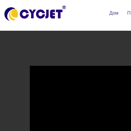
Дом
П
Р