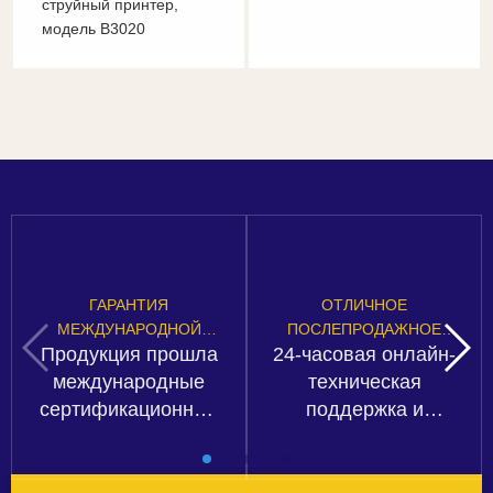
струйный принтер,
модель B3020
ГАРАНТИЯ
ОТЛИЧНОЕ
МЕЖДУНАРОДНОЙ
ПОСЛЕПРОДАЖНОЕ
Продукция прошла
24-часовая онлайн-
СЕРТИФИКАЦИИ
ОБСЛУЖИВАНИЕ
международные
техническая
сертификационные
поддержка и
организации CE,
бесплатные услуги
SGS, TUV, FDA и т.
по установке
Д., Что гарантирует
оборудования и